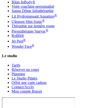
Bilan InBody®
Votre coaching personnalisé
Sauna Dôme Infrathéraphie
®
Lit Hydromassant Aquatizer
®
Ultrason Slim Sonic
Théraphie par lumière rouge
®
Pressothérapie Starvac
Rollfit®
®
Jet Peel
®
Wonder Face
Le studio
Tarifs
Réserver un cours
Planning
Le Studio Pilates
Offrir une carte cadeau
Contact/Accès
Mon compte Bsport