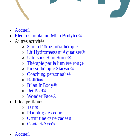
Accueil
Electrostimulation Miha Bodytec®
Autres activités
Sauna Dôme Infrathérapie
Lit Hydromassant Aquatizer®
Ultrasons Slim Sonic®
Thérapie par la lumière rouge
Pressothérapie Starvac®
Coaching personnalisé
Rollfit®
Bilan InBody®
Jet Peel®
Wonder Face®
Infos pratiques
Tarifs
Planning des cours
Offrir une carte cadeau
Contact/Accès
Accueil