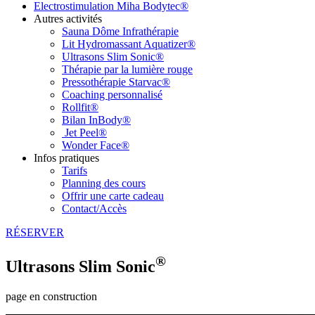
Electrostimulation Miha Bodytec®
Autres activités
Sauna Dôme Infrathérapie
Lit Hydromassant Aquatizer®
Ultrasons Slim Sonic®
Thérapie par la lumière rouge
Pressothérapie Starvac®
Coaching personnalisé
Rollfit®
Bilan InBody®
Jet Peel®
Wonder Face®
Infos pratiques
Tarifs
Planning des cours
Offrir une carte cadeau
Contact/Accès
RÉSERVER
®
Ultrasons Slim Sonic
page en construction